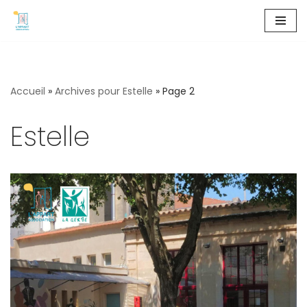
A
l
l
Accueil
»
Archives pour Estelle
»
Page 2
e
r
Estelle
a
u
c
o
n
t
e
n
u