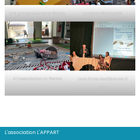
A la guinguette de la Gerbe
La place Salengros
A l’association La Gerbe
Lors d’une conférence à
Evian
L'association L'APPART